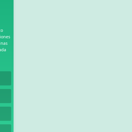
co
siones
inas
ada