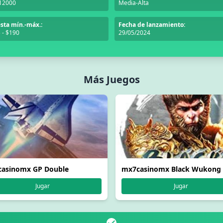
 12000
Media-Alta
sta mín.-máx.:
Fecha de lanzamiento:
 - $190
29/05/2024
Más Juegos
asinomx GP Double
mx7casinomx Black Wukong
Jugar
Jugar