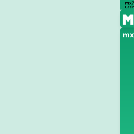
mx7
Casin
mx